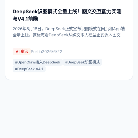
DeepSeek识图模式全量上线！图文交互能力实测
与V4.1前瞻
2026年6月18日，DeepSeek正式宣布识图模式在网页和App端
全量上线，这标志着DeepSeek从纯文本大模型正式迈入图文交
互时代。本文深度解读识图模式的上线历程、核心能力边界、实
测表现，以及V4.1多模态版本的演进方向。同时结合OpenClaw
Portia
2026/6/22
AI 资讯
部署助手等工具，为开发者和企业用户提供落地应用参考。
#
OpenClaw接入DeepSeek
#
DeepSeek识图模式
#
DeepSeek V4.1