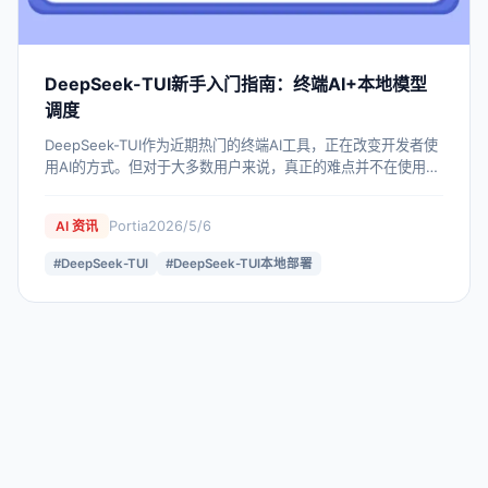
DeepSeek-TUI新手入门指南：终端AI+本地模型
调度
DeepSeek-TUI作为近期热门的终端AI工具，正在改变开发者使
用AI的方式。但对于大多数用户来说，真正的难点并不在使用，
而是在本地模型部署。本文从实际使用角度出发，分析
DeepSeek-TUI的流行原因，并介绍更适合新手的一键部署思
Portia
2026/5/6
AI 资讯
路，帮助用户快速搭建本地AI环境并顺利使用。
#
DeepSeek-TUI
#
DeepSeek-TUI本地部署