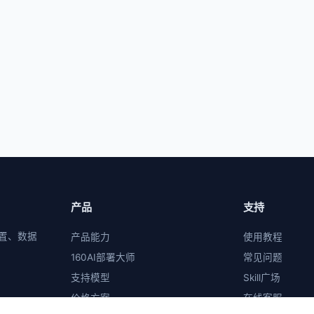
产品
支持
置、数据
产品能力
使用教程
160AI部署大师
常见问题
支持模型
Skill广场
价格方案
在线客服