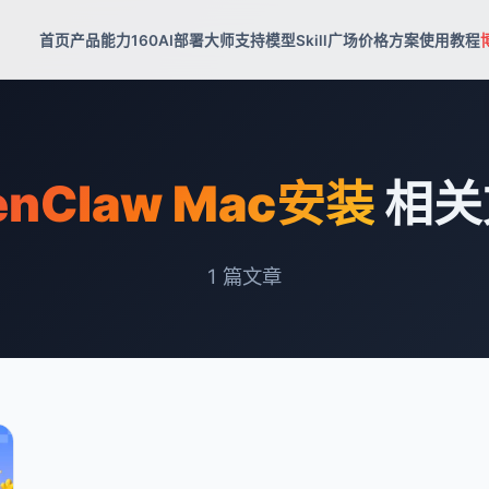
首页
产品能力
160AI部署大师
支持模型
Skill广场
价格方案
使用教程
enClaw Mac安装
相关
1
篇文章