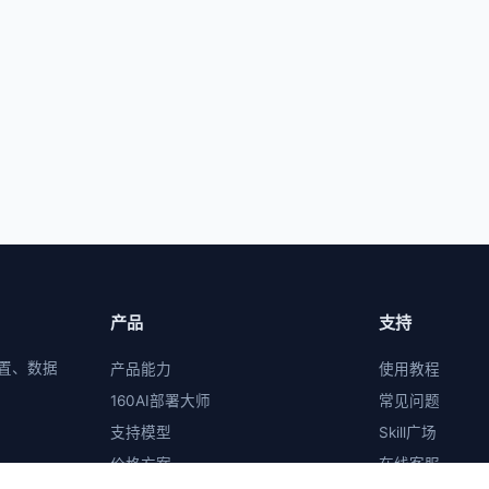
产品
支持
置、数据
产品能力
使用教程
160AI部署大师
常见问题
支持模型
Skill广场
价格方案
在线客服